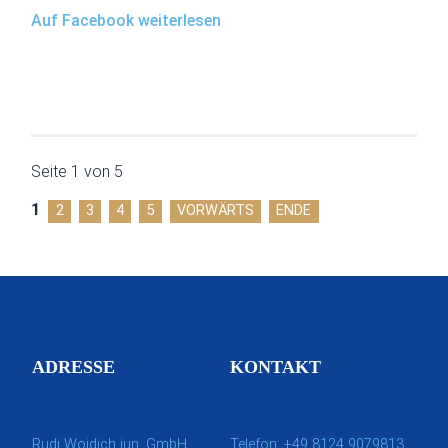
Auf Facebook weiterlesen
Seite 1 von 5
1
2
3
4
5
VORWÄRTS
ENDE
ADRESSE
KONTAKT
Rudi Woidich jun. GmbH
Telefon: +49 8124 9079813